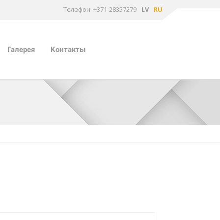
Tелефон: +371-28357279
LV
RU
Галерея
Kонтакты