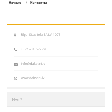
Начало
Kонтакты
Rīga, Sitas iela 1A LV-1073
+371-28357279
info@dakstini.lv
www.dakstini.lv