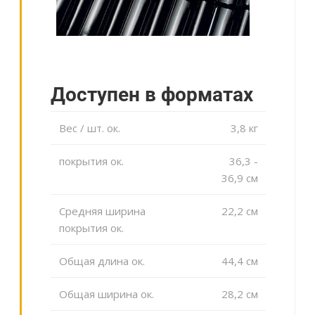
Доступен в форматах
Вес / шт. ок.
3,8 кг
покрытия ок.
36,3 -
36,9 cм
Средняя ширина
22,2 cм
покрытия ок.
Общая длина ок.
44,4 cм
Общая ширина ок.
28,2 cм