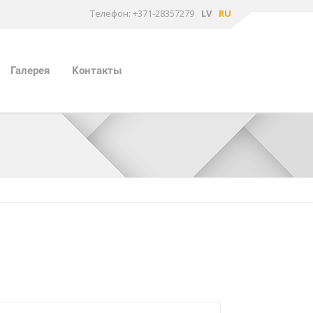
Tелефон: +371-28357279
LV
RU
Галерея
Kонтакты