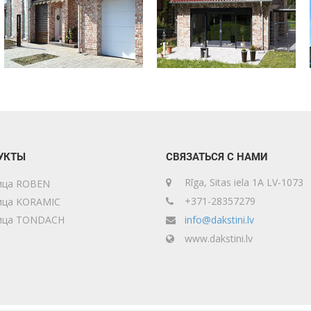
УКТЫ
СВЯЗАТЬСЯ С НАМИ
Rīga, Sitas iela 1A LV-1073
ица ROBEN
+371-28357279
ица KORAMIC
ица TONDACH
info@dakstini.lv
www.dakstini.lv