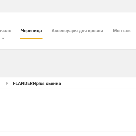
ачало
Черепица
Aксессуары для кровли
Mонтаж
s
FLANDERNplus сьенна