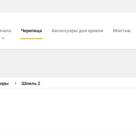
ачало
Черепица
Aксессуары для кровли
Mонтаж
коры
Шпиль 2