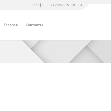
Tелефон: +371-28357279
LV
RU
Галерея
Kонтакты