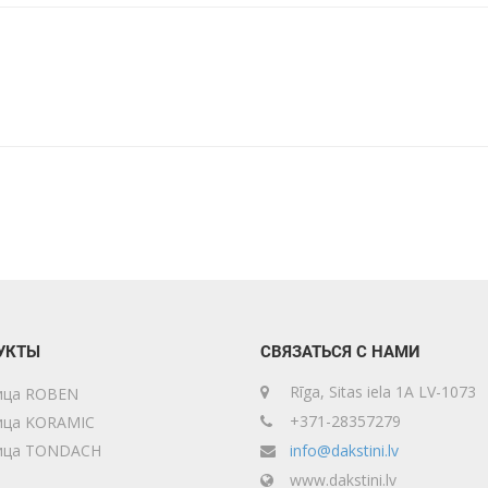
УКТЫ
СВЯЗАТЬСЯ С НАМИ
Rīga, Sitas iela 1A LV-1073
ица ROBEN
+371-28357279
ица KORAMIC
ица TONDACH
info@dakstini.lv
www.dakstini.lv