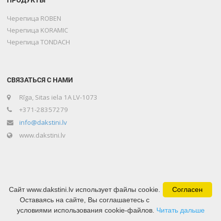
Черепица ROBEN
Черепица KORAMIC
Черепица TONDACH
СВЯЗАТЬСЯ С НАМИ
Rīga, Sitas iela 1A LV-1073
+371-28357279
info@dakstini.lv
www.dakstini.lv
Сайт www.dakstini.lv использует файлы cookie.
Согласен
Оставаясь на сайте, Вы соглашаетесь с
условиями использования cookie-файлов.
Copyright © 2020 Lone Baltika Developed by
Читать дальше
WB Group