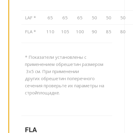
LAF *
65
65
65
50
50
50
FLA *
110
105
100
90
85
80
*
Показатели установлены с
применением обрешетин размером
3
x
5
c
м. При применении
других
обрешетин поперечного
сечения проверьте их параметры на
стройплощадке.
FLA