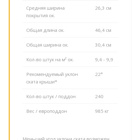
Средняя ширина
26,3 cм
покрытия ок.
Общая длина ок.
46,4 cм
Общая ширина ок.
30,4 cм
Кол-во штук на м² ок.
9,4 - 9,9
Рекомендуемый уклон
22°
ската крыши*
Кол-во штук / поддон
240
Вес / европоддон
985 кг
Меньший угол уклона ската возможен