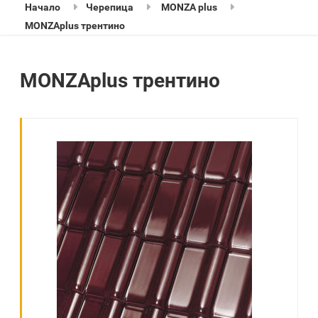
Начало
Черепица
MONZA plus
MONZAplus трентино
MONZAplus трентино