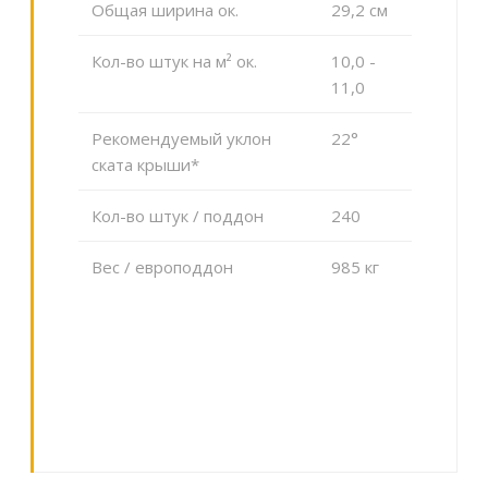
Общая ширина ок.
29,2 cм
Кол-во штук на м² ок.
10,0 -
11,0
Рекомендуемый уклон
22°
ската крыши*
Кол-во штук / поддон
240
Вес / европоддон
985 кг