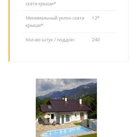
ската крыши*
Минимальный уклон ската
12°
крыши*
Кол-во штук / поддон
240