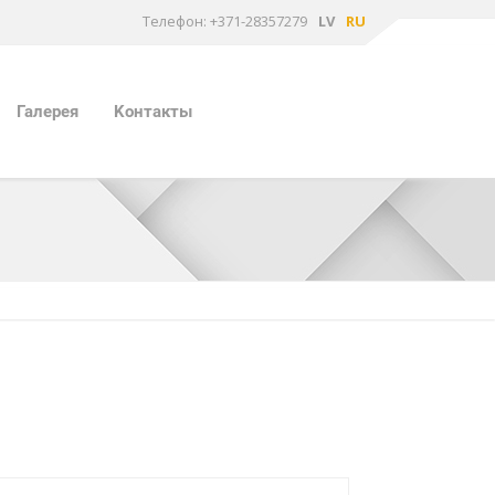
Tелефон: +371-28357279
LV
RU
Галерея
Kонтакты