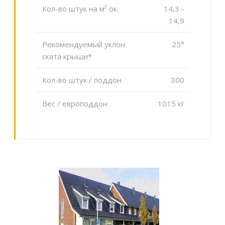
Кол-во штук на м² ок.
14,3 -
14,9
Рекомендуемый уклон
25°
ската крыши*
Кол-во штук / поддон
300
Вес / европоддон
1015 кг