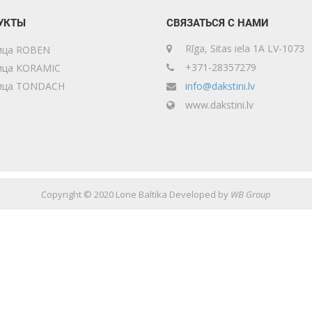
УКТЫ
СВЯЗАТЬСЯ С НАМИ
Rīga, Sitas iela 1A LV-1073
ица ROBEN
+371-28357279
ица KORAMIC
ица TONDACH
info@dakstini.lv
www.dakstini.lv
Copyright © 2020 Lone Baltika Developed by
WB Group