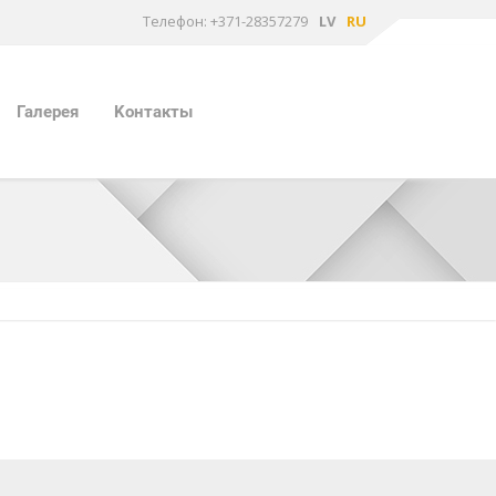
Tелефон: +371-28357279
LV
RU
Галерея
Kонтакты