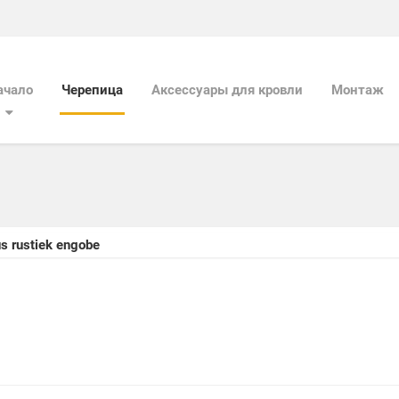
ачало
Черепица
Aксессуары для кровли
Mонтаж
s rustiek engobe