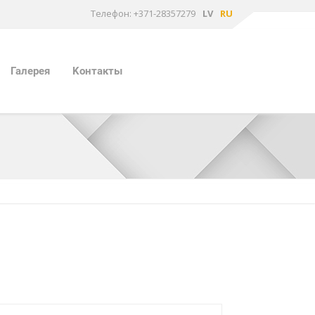
Tелефон: +371-28357279
LV
RU
Галерея
Kонтакты