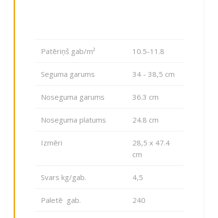
Patēriņš gab/m²
10.5-11.8
Seguma garums
34 - 38,5 сm
Noseguma garums
36.3 cm
Noseguma platums
24.8 cm
Izmēri
28,5 x 47.4
cm
Svars kg/gab.
4,5
Paletē gab.
240