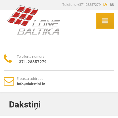
Telefons: +371-28357279
LV
RU
Telefona numurs:
+371-28357279
E-pasta addrese:
info@dakstini.lv
Dakstiņi