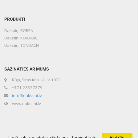
PRODUKTI
Dakstiņi ROBEN
Dakstiņi KORAMIC
Dakstiņi TONDACH
SAZINĀTIES AR MUMS
Rīga, Sitas iela 1A LV-1073
+371-28357279
info@dakstini.lv
www.dakstini.lv
Lapā tiek izmantotas sīkdatnes. Turpinot lietot
Piekrītu