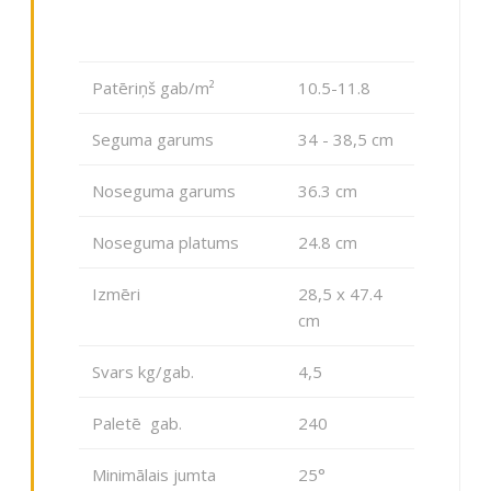
Patēriņš gab/m²
10.5-11.8
Seguma garums
34 - 38,5 сm
Noseguma garums
36.3 cm
Noseguma platums
24.8 cm
Izmēri
28,5 x 47.4
cm
Svars kg/gab.
4,5
Paletē gab.
240
Minimālais jumta
25°