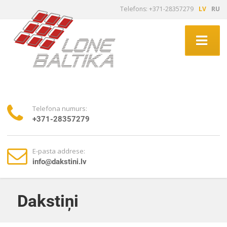
Telefons: +371-28357279
LV
RU
Telefona numurs:
+371-28357279
E-pasta addrese:
info@dakstini.lv
Dakstiņi