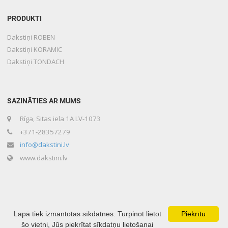
PRODUKTI
Dakstiņi ROBEN
Dakstiņi KORAMIC
Dakstiņi TONDACH
SAZINĀTIES AR MUMS
Rīga, Sitas iela 1A LV-1073
+371-28357279
info@dakstini.lv
www.dakstini.lv
Lapā tiek izmantotas sīkdatnes. Turpinot lietot
Piekrītu
šo vietni, Jūs piekrītat sīkdatņu lietošanai