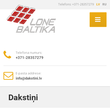
Telefons: +371-28357279
LV
RU
Telefona numurs:
+371-28357279
E-pasta addrese:
info@dakstini.lv
Dakstiņi