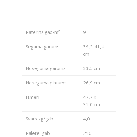
Patēriņš gab/m²
9
Seguma garums
39,2-41,4
cm
Noseguma garums
33,5 cm
Noseguma platums
26,9 cm
Izmēri
47,7 x
31,0 cm
Svars kg/gab.
4,0
Paletē gab.
210