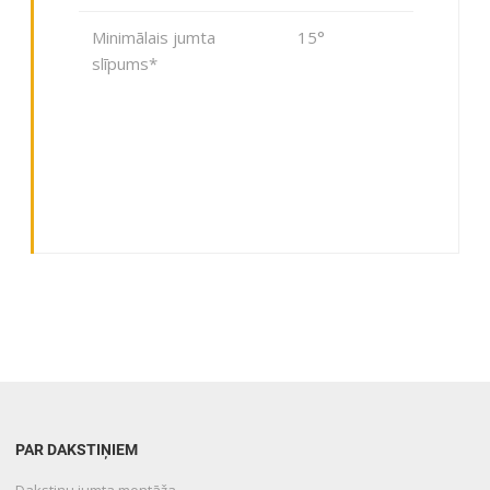
Minimālais jumta
15°
slīpums*
PAR DAKSTIŅIEM
Dakstiņu jumta montāža