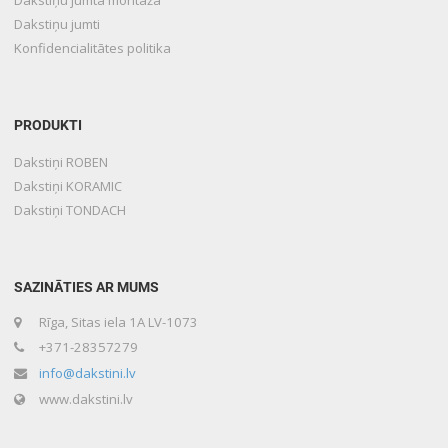
Dakstiņu jumti
Konfidencialitātes politika
PRODUKTI
Dakstiņi ROBEN
Dakstiņi KORAMIC
Dakstiņi TONDACH
SAZINĀTIES AR MUMS
Rīga, Sitas iela 1A LV-1073
+371-28357279
info@dakstini.lv
www.dakstini.lv