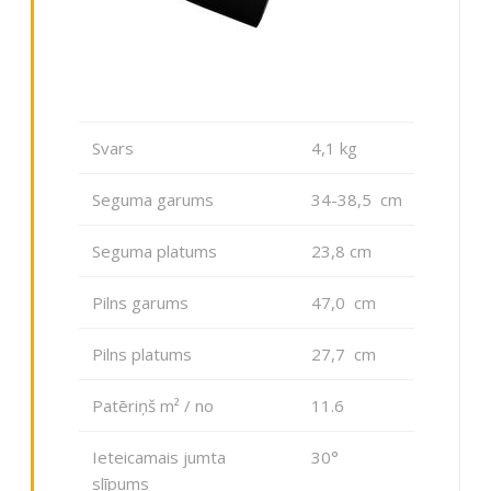
Svars
4,1 kg
Seguma garums
34-38,5 cm
Seguma platums
23,8 cm
Pilns garums
47,0 cm
Pilns platums
27,7 cm
Patēriņš m² / no
11.6
Ieteicamais jumta
30°
slīpums