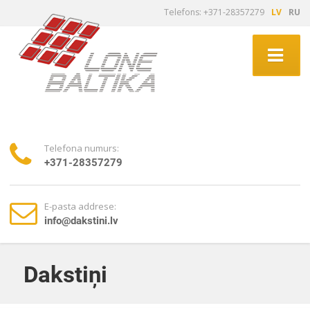
Telefons: +371-28357279
LV
RU
Telefona numurs:
+371-28357279
E-pasta addrese:
info@dakstini.lv
Dakstiņi