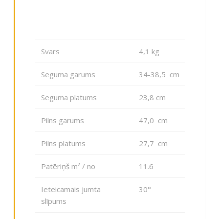
Svars
4,1 kg
Seguma garums
34-38,5 cm
Seguma platums
23,8 cm
Pilns garums
47,0 cm
Pilns platums
27,7 cm
Patēriņš m² / no
11.6
Ieteicamais jumta
30°
slīpums