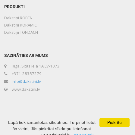
PRODUKTI
Dakstiņi ROBEN
Dakstiņi KORAMIC
Dakstiņi TONDACH
SAZINĀTIES AR MUMS
Rīga, Sitas iela 1A LV-1073
+371-28357279
info@dakstini.lv
www.dakstini.lv
Lapā tiek izmantotas sīkdatnes. Turpinot lietot
Piekrītu
šo vietni, Jūs piekrītat sīkdatņu lietošanai