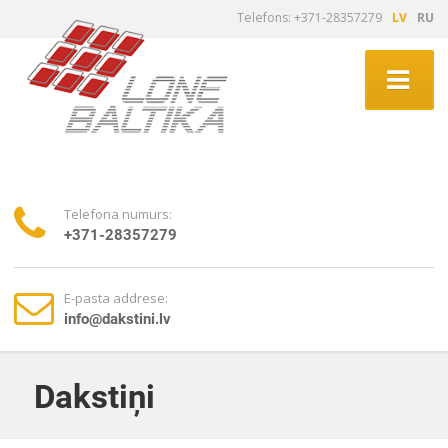
Telefons: +371-28357279
LV
RU
Telefona numurs:
+371-28357279
E-pasta addrese:
info@dakstini.lv
Dakstiņi