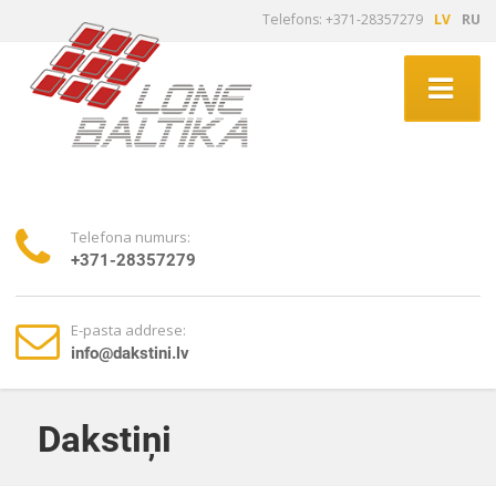
Telefons: +371-28357279
LV
RU
Telefona numurs:
+371-28357279
E-pasta addrese:
info@dakstini.lv
Dakstiņi