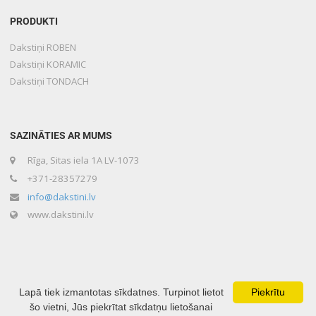
PRODUKTI
Dakstiņi ROBEN
Dakstiņi KORAMIC
Dakstiņi TONDACH
SAZINĀTIES AR MUMS
Rīga, Sitas iela 1A LV-1073
+371-28357279
info@dakstini.lv
www.dakstini.lv
Lapā tiek izmantotas sīkdatnes. Turpinot lietot
Piekrītu
šo vietni, Jūs piekrītat sīkdatņu lietošanai