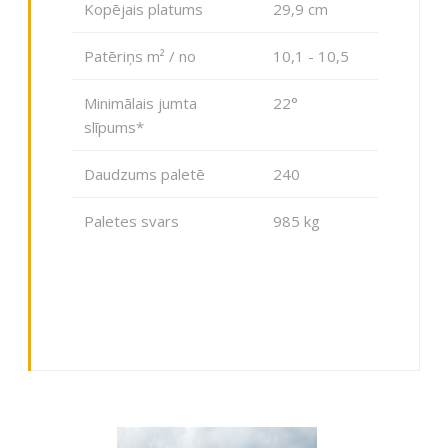
Kopējais platums
29,9 cm
Patēriņs m² / no
10,1 - 10,5
Minimālais jumta
22°
slīpums*
Daudzums paletē
240
Paletes svars
985 kg