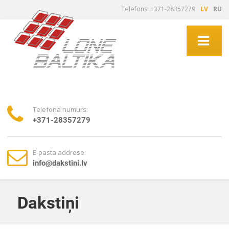
Telefons: +371-28357279
LV
RU
Telefona numurs:
+371-28357279
E-pasta addrese:
info@dakstini.lv
Dakstiņi