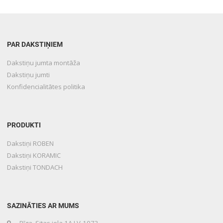
PAR DAKSTIŅIEM
Dakstiņu jumta montāža
Dakstiņu jumti
Konfidencialitātes politika
PRODUKTI
Dakstiņi ROBEN
Dakstiņi KORAMIC
Dakstiņi TONDACH
SAZINĀTIES AR MUMS
Rīga, Sitas iela 1A LV-1073