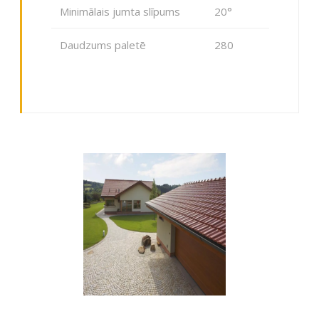
Minimālais jumta slīpums
20°
Daudzums paletē
280