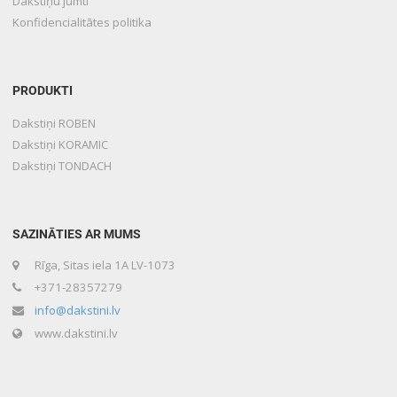
Dakstiņu jumti
Konfidencialitātes politika
PRODUKTI
Dakstiņi ROBEN
Dakstiņi KORAMIC
Dakstiņi TONDACH
SAZINĀTIES AR MUMS
Rīga, Sitas iela 1A LV-1073
+371-28357279
info@dakstini.lv
www.dakstini.lv