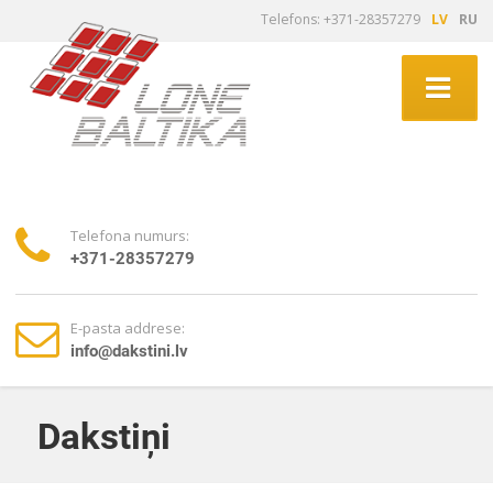
Telefons: +371-28357279
LV
RU
Telefona numurs:
+371-28357279
E-pasta addrese:
info@dakstini.lv
Dakstiņi