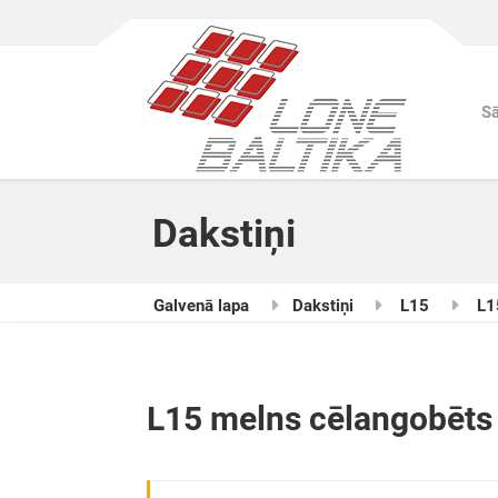
S
Dakstiņi
Galvenā lapa
Dakstiņi
L15
L1
L15 melns cēlangobēts