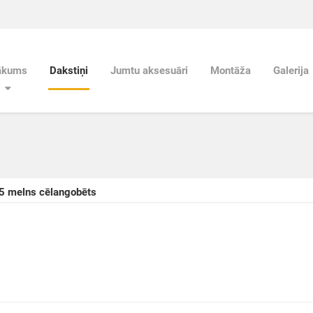
ākums
Dakstiņi
Jumtu aksesuāri
Montāža
Galerija
5 melns cēlangobēts