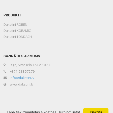
PRODUKTI
Dakstiņi ROBEN
Dakstiņi KORAMIC
Dakstiņi TONDACH
SAZINĀTIES AR MUMS
Rīga, Sitas iela 1A LV-1073
+371-28357279
info@dakstini.lv
www.dakstini.lv
Lapā tiek izmantotas sīkdatnes. Turpinot lietot
Piekrītu