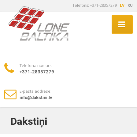
Telefons: +371-28357279
LV
RU
Telefona numurs:
+371-28357279
E-pasta addrese:
info@dakstini.lv
Dakstiņi