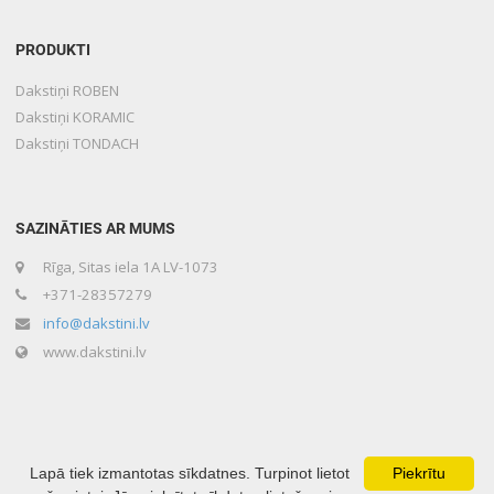
PRODUKTI
Dakstiņi ROBEN
Dakstiņi KORAMIC
Dakstiņi TONDACH
SAZINĀTIES AR MUMS
Rīga, Sitas iela 1A LV-1073
+371-28357279
info@dakstini.lv
www.dakstini.lv
Lapā tiek izmantotas sīkdatnes. Turpinot lietot
Piekrītu