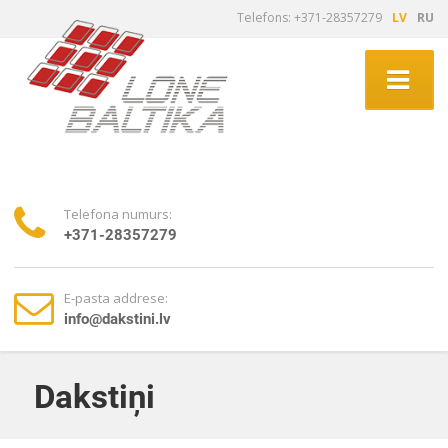
Telefons: +371-28357279
LV
RU
Telefona numurs:
+371-28357279
E-pasta addrese:
info@dakstini.lv
Dakstiņi