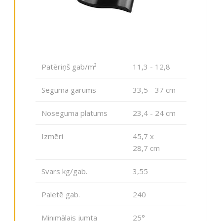
Patēriņš gab/m²
11,3 - 12,8
Seguma garums
33,5 - 37 сm
Noseguma platums
23,4 - 24 сm
Izmēri
45,7 x
28,7 сm
Svars kg/gab.
3,55
Paletē gab.
240
Minimālais jumta
25°