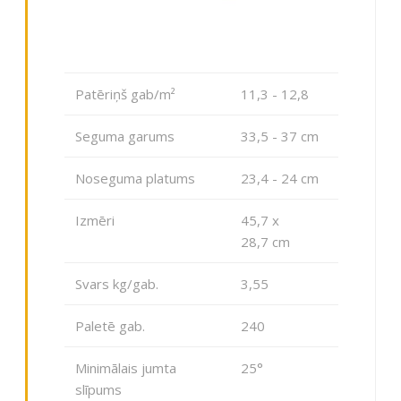
Patēriņš gab/m²
11,3 - 12,8
Seguma garums
33,5 - 37 сm
Noseguma platums
23,4 - 24 сm
Izmēri
45,7 x
28,7 сm
Svars kg/gab.
3,55
Paletē gab.
240
Minimālais jumta
25°
slīpums