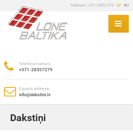
Telefons: +371-28357279
LV
RU
Telefona numurs:
+371-28357279
E-pasta addrese:
info@dakstini.lv
Dakstiņi