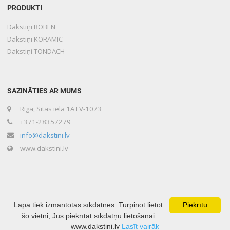
PRODUKTI
Dakstiņi ROBEN
Dakstiņi KORAMIC
Dakstiņi TONDACH
SAZINĀTIES AR MUMS
Rīga, Sitas iela 1A LV-1073
+371-28357279
info@dakstini.lv
www.dakstini.lv
Lapā tiek izmantotas sīkdatnes. Turpinot lietot
Piekrītu
šo vietni, Jūs piekrītat sīkdatņu lietošanai
Copyright © 2020 Lone Baltika Developed by
www.dakstini.lv
Lasīt vairāk
Mājas lapu izveide