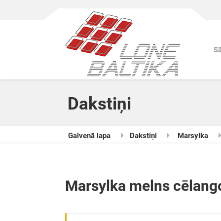
S
Dakstiņi
Galvenā lapa
Dakstiņi
Marsylka
Marsylka melns cēlang