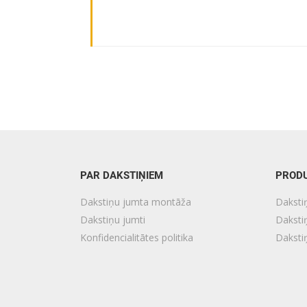
PAR DAKSTIŅIEM
PRODU
Dakstiņu jumta montāža
Daksti
Dakstiņu jumti
Daksti
Konfidencialitātes politika
Dakst