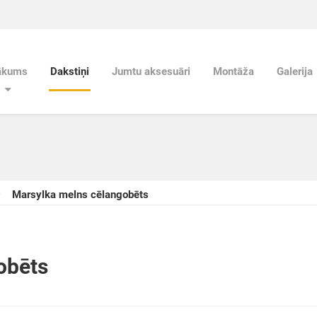
ākums
Dakstiņi
Jumtu aksesuāri
Montāža
Galerija
Marsylka melns cēlangobēts
obēts