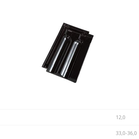
12,0
33,0-36,0