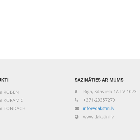
KTI
SAZINĀTIES AR MUMS
Rīga, Sitas iela 1A LV-1073
ņi ROBEN
+371-28357279
ņi KORAMIC
iņi TONDACH
info@dakstini.lv
www.dakstini.lv