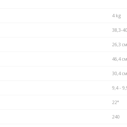
4 kg
38,3-4
26,3 c
46,4 c
30,4 c
9,4 - 9,
22°
240