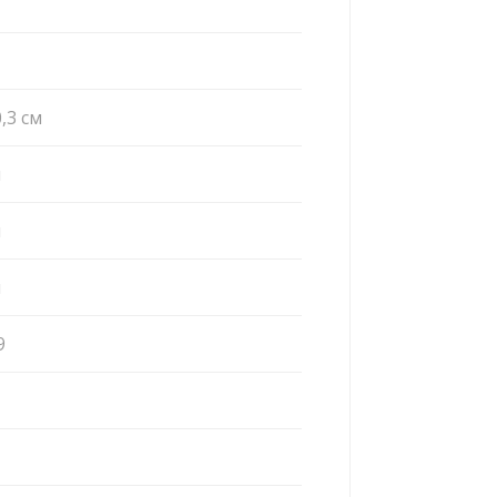
0,3 cм
м
м
м
9