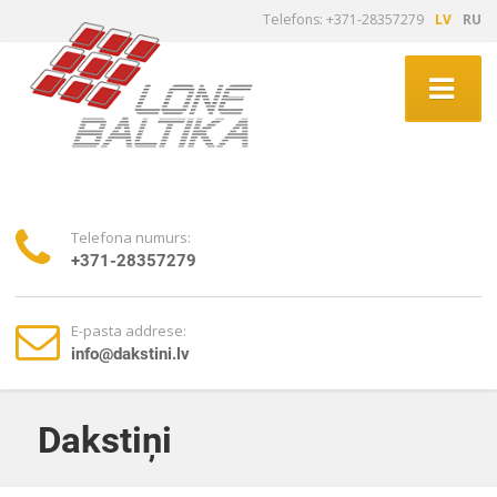
Telefons: +371-28357279
LV
RU
Telefona numurs:
+371-28357279
E-pasta addrese:
info@dakstini.lv
Dakstiņi