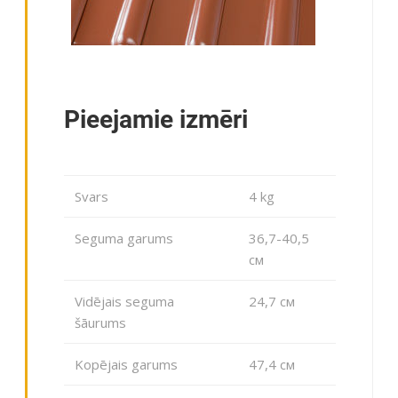
Pieejamie izmēri
Svars
4 kg
Seguma garums
36,7-40,5
cм
Vidējais seguma
24,7 cм
šāurums
Kopējais garums
47,4 cм