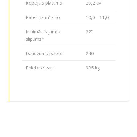
Kopējais platums
29,2 cм
Patēriņs m² / no
10,0 - 11,0
Minimālais jumta
22°
slīpums*
Daudzums paletē
240
Paletes svars
985 kg