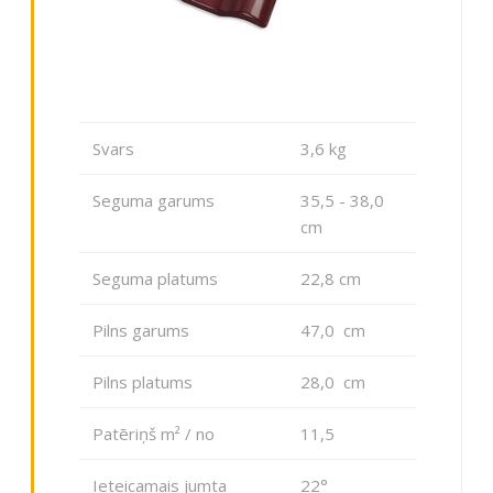
Svars
3,6 kg
Seguma garums
35,5 - 38,0
cm
Seguma platums
22,8 cm
Pilns garums
47,0 cm
Pilns platums
28,0 cm
Patēriņš m² / no
11,5
Ieteicamais jumta
22°