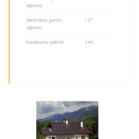
slīpums
Minimālais jumta
12°
slīpums
Daudzums paletē
240