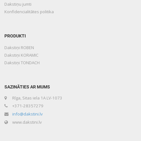
Dakstiņu jumti
Konfidencialitātes politika
PRODUKTI
Dakstiņi ROBEN
Dakstiņi KORAMIC
Dakstiņi TONDACH
SAZINĀTIES AR MUMS
Rīga, Sitas iela 1A LV-1073
+371-28357279
info@dakstini.lv
www.dakstini.lv