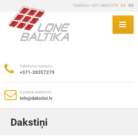
Telefons: +371-28357279
LV
RU
Telefona numurs:
+371-28357279
E-pasta addrese:
info@dakstini.lv
Dakstiņi