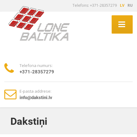
Telefons: +371-28357279
LV
RU
Telefona numurs:
+371-28357279
E-pasta addrese:
info@dakstini.lv
Dakstiņi