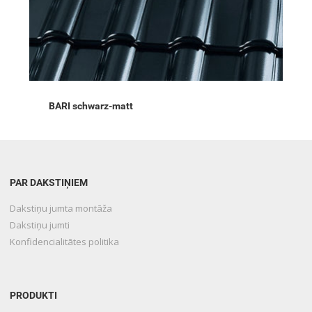
BARI schwarz-matt
PAR DAKSTIŅIEM
Dakstiņu jumta montāža
Dakstiņu jumti
Konfidencialitātes politika
PRODUKTI