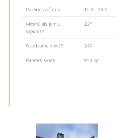
Patēriņs m² / no
12,3 - 13,5
Minimālais jumta
22°
slīpums*
Daudzums paletē
240
Paletes svars
913 kg