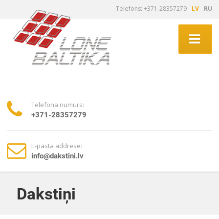
Telefons: +371-28357279
LV
RU
Telefona numurs:
+371-28357279
E-pasta addrese:
info@dakstini.lv
Dakstiņi