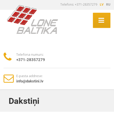
Telefons: +371-28357279
LV
RU
Telefona numurs:
+371-28357279
E-pasta addrese:
info@dakstini.lv
Dakstiņi