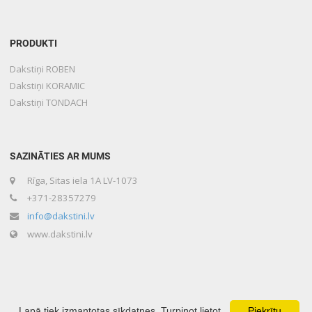
PRODUKTI
Dakstiņi ROBEN
Dakstiņi KORAMIC
Dakstiņi TONDACH
SAZINĀTIES AR MUMS
Rīga, Sitas iela 1A LV-1073
+371-28357279
info@dakstini.lv
www.dakstini.lv
Lapā tiek izmantotas sīkdatnes. Turpinot lietot
Piekrītu