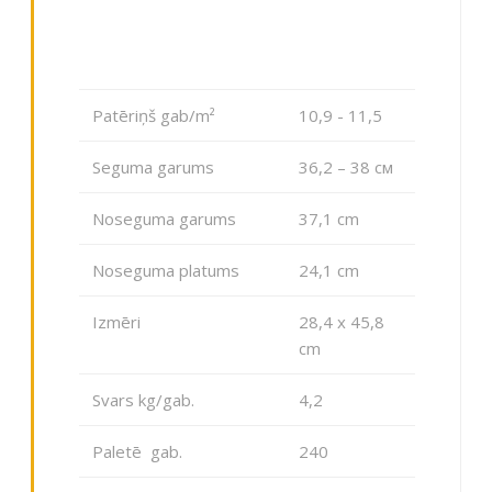
Patēriņš gab/m²
10,9 - 11,5
Seguma garums
36,2 – 38 см
Noseguma garums
37,1 cm
Noseguma platums
24,1 cm
Izmēri
28,4 x 45,8
cm
Svars kg/gab.
4,2
Paletē gab.
240