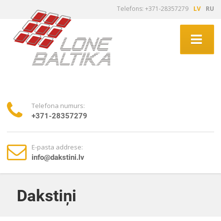
Telefons: +371-28357279
LV
RU
Telefona numurs:
+371-28357279
E-pasta addrese:
info@dakstini.lv
Dakstiņi