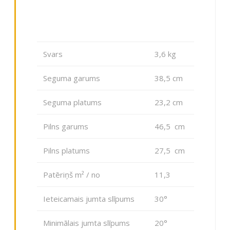
Svars
3,6 kg
Seguma garums
38,5 cm
Seguma platums
23,2 cm
Pilns garums
46,5 cm
Pilns platums
27,5 cm
Patēriņš m² / no
11,3
Ieteicamais jumta slīpums
30°
Minimālais jumta slīpums
20°