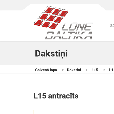
S
Dakstiņi
Galvenā lapa
Dakstiņi
L15
L1
L15 antracīts