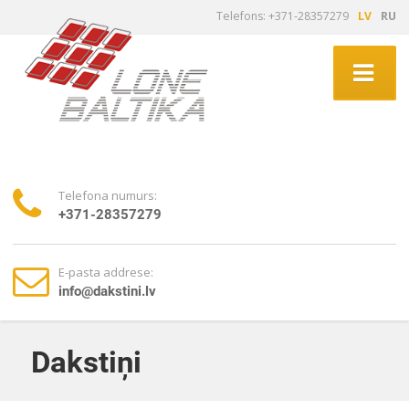
Telefons: +371-28357279
LV
RU
Telefona numurs:
+371-28357279
E-pasta addrese:
info@dakstini.lv
Dakstiņi