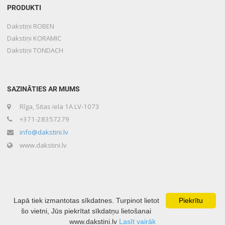
PRODUKTI
Dakstiņi ROBEN
Dakstiņi KORAMIC
Dakstiņi TONDACH
SAZINĀTIES AR MUMS
Rīga, Sitas iela 1A LV-1073
+371-28357279
info@dakstini.lv
www.dakstini.lv
Lapā tiek izmantotas sīkdatnes. Turpinot lietot
Piekrītu
šo vietni, Jūs piekrītat sīkdatņu lietošanai
Copyright © 2020 Lone Baltika Developed by
www.dakstini.lv
Lasīt vairāk
Mājas lapu izveide