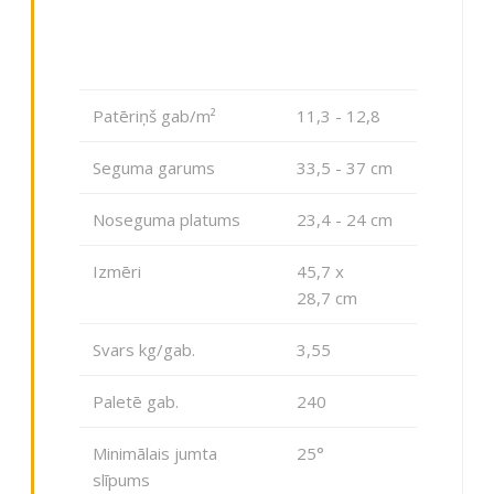
Patēriņš gab/m²
11,3 - 12,8
Seguma garums
33,5 - 37 сm
Noseguma platums
23,4 - 24 сm
Izmēri
45,7 x
28,7 сm
Svars kg/gab.
3,55
Paletē gab.
240
Minimālais jumta
25°
slīpums