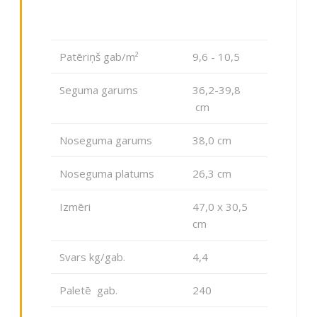
Patēriņš gab/m²
9,6 - 10,5
Seguma garums
36,2-39,8
cm
Noseguma garums
38,0 cm
Noseguma platums
26,3 cm
Izmēri
47,0 x 30,5
cm
Svars kg/gab.
4,4
Paletē gab.
240