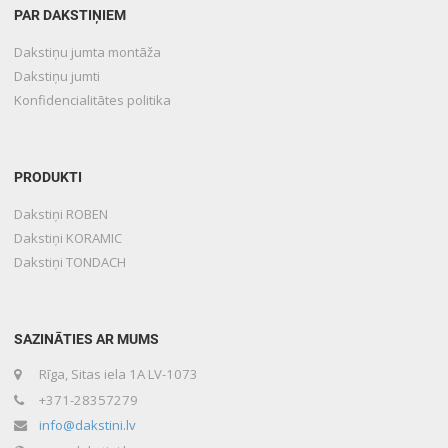
PAR DAKSTIŅIEM
Dakstiņu jumta montāža
Dakstiņu jumti
Konfidencialitātes politika
PRODUKTI
Dakstiņi ROBEN
Dakstiņi KORAMIC
Dakstiņi TONDACH
SAZINĀTIES AR MUMS
Rīga, Sitas iela 1A LV-1073
+371-28357279
info@dakstini.lv