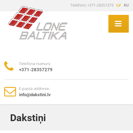
Telefons: +371-28357279
LV
RU
Telefona numurs:
+371-28357279
E-pasta addrese:
info@dakstini.lv
Dakstiņi