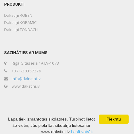
PRODUKTI
Dakstiņi ROBEN
Dakstiņi KORAMIC
Dakstiņi TONDACH
SAZINĀTIES AR MUMS
Rīga, Sitas iela 1A LV-1073
+371-28357279
info@dakstini.lv
www.dakstini.lv
Lapā tiek izmantotas sīkdatnes. Turpinot lietot
Piekrītu
šo vietni, Jūs piekrītat sīkdatņu lietošanai
www.dakstini.lv
Lasīt vairāk
Copyright © 2020 Lone Baltika Developed by
Mājas lapu izveide