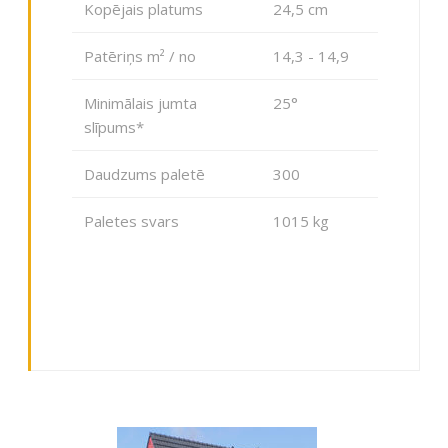
Kopējais platums
24,5 cm
Patēriņs m² / no
14,3 - 14,9
Minimālais jumta
25°
slīpums*
Daudzums paletē
300
Paletes svars
1015 kg