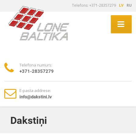
Telefons: +371-28357279
LV
RU
Telefona numurs:
+371-28357279
E-pasta addrese:
info@dakstini.lv
Dakstiņi