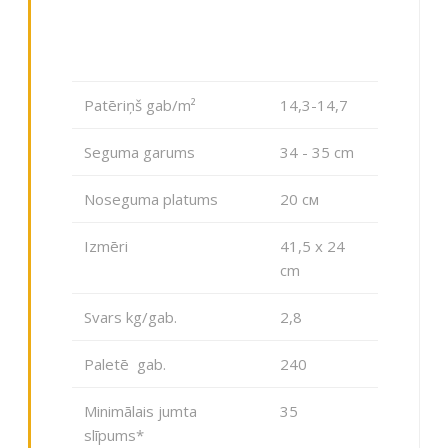
Patēriņš gab/m²
14,3-14,7
Seguma garums
34 - 35 cm
Noseguma platums
20 см
Izmēri
41,5 x 24
сm
Svars kg/gab.
2,8
Paletē gab.
240
Minimālais jumta
35
slīpums*