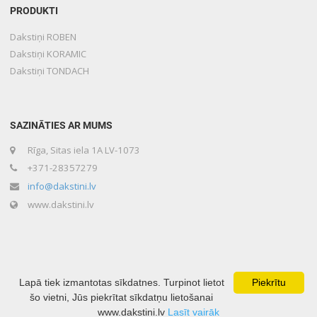
PRODUKTI
Dakstiņi ROBEN
Dakstiņi KORAMIC
Dakstiņi TONDACH
SAZINĀTIES AR MUMS
Rīga, Sitas iela 1A LV-1073
+371-28357279
info@dakstini.lv
www.dakstini.lv
Lapā tiek izmantotas sīkdatnes. Turpinot lietot
Piekrītu
šo vietni, Jūs piekrītat sīkdatņu lietošanai
Copyright © 2020 Lone Baltika Developed by
www.dakstini.lv
Lasīt vairāk
Mājas lapu izveide