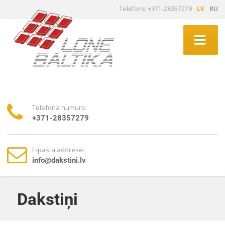
Telefons: +371-28357279
LV
RU
Telefona numurs:
+371-28357279
E-pasta addrese:
info@dakstini.lv
Dakstiņi