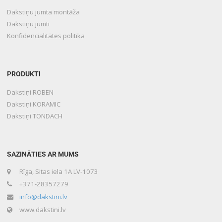
Dakstiņu jumta montāža
Dakstiņu jumti
Konfidencialitātes politika
PRODUKTI
Dakstiņi ROBEN
Dakstiņi KORAMIC
Dakstiņi TONDACH
SAZINĀTIES AR MUMS
Rīga, Sitas iela 1A LV-1073
+371-28357279
info@dakstini.lv
www.dakstini.lv