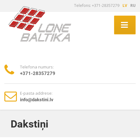
Telefons: +371-28357279
LV
RU
Telefona numurs:
+371-28357279
E-pasta addrese:
info@dakstini.lv
Dakstiņi