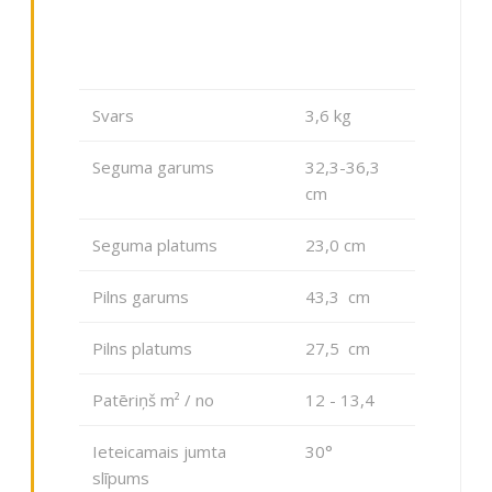
Svars
3,6 kg
Seguma garums
32,3-36,3
cm
Seguma platums
23,0 cm
Pilns garums
43,3 cm
Pilns platums
27,5 cm
Patēriņš m² / no
12 - 13,4
Ieteicamais jumta
30°
slīpums