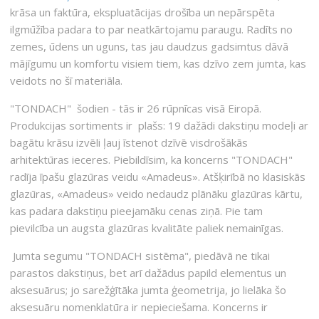
krāsa un faktūra, ekspluatācijas drošība un nepārspēta
ilgmūžība padara to par neatkārtojamu paraugu. Radīts no
zemes, ūdens un uguns, tas jau daudzus gadsimtus dāvā
mājīgumu un komfortu visiem tiem, kas dzīvo zem jumta, kas
veidots no šī materiāla.
"TONDACH" šodien - tās ir 26 rūpnīcas visā Eiropā.
Produkcijas sortiments ir plašs: 19 dažādi dakstiņu modeļi ar
bagātu krāsu izvēli ļauj īstenot dzīvē visdrošākās
arhitektūras ieceres. Piebildīsim, ka koncerns "TONDACH"
radīja īpašu glazūras veidu «Amadeus». Atšķirībā no klasiskās
glazūras, «Amadeus» veido nedaudz plānāku glazūras kārtu,
kas padara dakstiņu pieejamāku cenas ziņā. Pie tam
pievilcība un augsta glazūras kvalitāte paliek nemainīgas.
Jumta segumu "TONDACH sistēma", piedāvā ne tikai
parastos dakstiņus, bet arī dažādus papild elementus un
aksesuārus; jo sarežģītāka jumta ģeometrija, jo lielāka šo
aksesuāru nomenklatūra ir nepieciešama. Koncerns ir