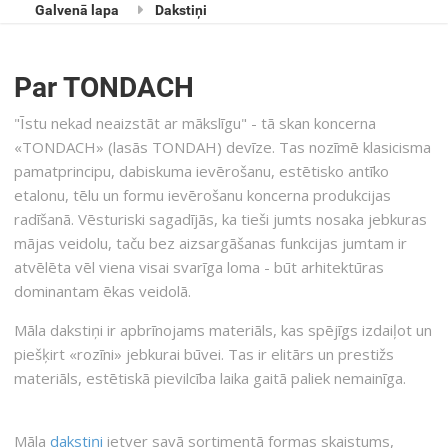
Galvenā lapa
Dakstiņi
Par TONDACH
"Īstu nekad neaizstāt ar mākslīgu" - tā skan koncerna
«TONDACH» (lasās TONDAH) devīze. Tas nozīmē klasicisma
pamatprincipu, dabiskuma ievērošanu, estētisko antīko
etalonu, tēlu un formu ievērošanu koncerna produkcijas
radīšanā. Vēsturiski sagadījās, ka tieši jumts nosaka jebkuras
mājas veidolu, taču bez aizsargāšanas funkcijas jumtam ir
atvēlēta vēl viena visai svarīga loma - būt arhitektūras
dominantam ēkas veidolā.
Māla dakstiņi ir apbrīnojams materiāls, kas spējīgs izdaiļot un
piešķirt «rozīni» jebkurai būvei. Tas ir elitārs un prestižs
materiāls, estētiskā pievilcība laika gaitā paliek nemainīga.
Māla
dakstiņi
ietver savā sortimentā formas skaistums,