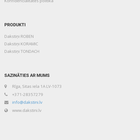
Konfidencialitātes politika
PRODUKTI
Dakstiņi ROBEN
Dakstiņi KORAMIC
Dakstiņi TONDACH
SAZINĀTIES AR MUMS
Rīga, Sitas iela 1A LV-1073
+371-28357279
info@dakstini.lv
www.dakstini.lv