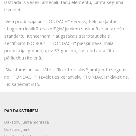
izstrādājis veselu arsenālu tādu elementu, jumta seguma
izveidei.
Visa produkcija un "TONDACH" serviss, tiek pakļautas
stingriem kvalitātes izmēģinājumiem saskaņā ar austriešu
standartu. Koncernam ir augstākais starptautiskais
sertifikāts ISO 9001. "TONDACH" piešķir savai māla
produkcijai garantiju, uz 33.gadiem, kas dod absolūtu
pārliecību rītdienā.
Skaistums un kvalitāte - lūk ar to ir slavējami jumta segumi
no "TONDACH". Izvēloties keramisku "TONDACH" dakstiņs,
jūs saņemat īsto.
PAR DAKSTIŅIEM
Dakstiņu jumta montāža
Dakstiņu jumti