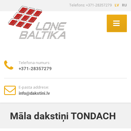
Telefons: +371-28357279
LV
RU
Telefona numurs:
+371-28357279
E-pasta addrese:
info@dakstini.lv
Māla dakstiņi TONDACH