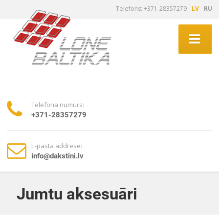
Telefons: +371-28357279
LV
RU
Telefona numurs:
+371-28357279
E-pasta addrese:
info@dakstini.lv
Jumtu aksesuāri