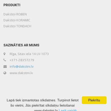
PRODUKTI
Dakstiņi ROBEN
Dakstiņi KORAMIC
Dakstiņi TONDACH
SAZINĀTIES AR MUMS
Rīga, Sitas iela 1A LV-1073
+371-28357279
info@dakstini.lv
www.dakstini.lv
Lapā tiek izmantotas sīkdatnes. Turpinot lietot
Piekrītu
šo vietni, Jūs piekrītat sīkdatņu lietošanai
Copyright © 2020 Lone Baltika Developed by
Mājas lapu izveide
www.dakstini.lv
Lasīt vairāk