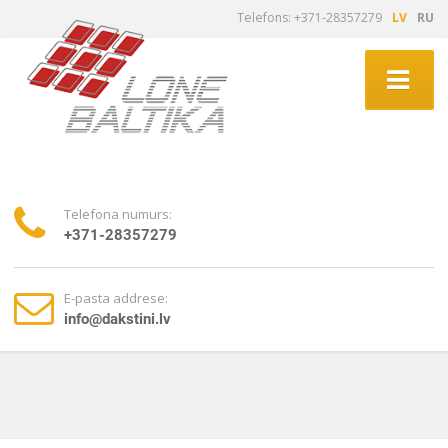
Telefons: +371-28357279
LV
RU
Telefona numurs:
+371-28357279
E-pasta addrese:
info@dakstini.lv