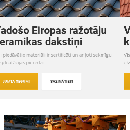
Vadošo Eiropas ražotāju
keramikas dakstiņi
Visi piedāvātie materiāli ir sertificēti un ar ļoti sekmīgu
ekspluatācijas pieredzi.
JUMTA SEGUMI
SAZINĀTIES!