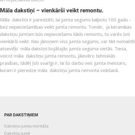
Māla dakstiņi – vienkārši veikt remontu.
Māla dakstiņi ir paredzēti, lai jumta segums kalpotu 100 gadu -
bez nepieciešamības veikt jumta remontu. Tomēr, ja keramikas
dakstiņu jumtam būs nepieciešams kāds remonts, to varēs ļoti
vienkārši veikt. Nav jānoņem viss jumta segums, var tikt nomainīti
atsevišķi māla dakstiņi bojātajās jumta seguma vietās. Tiesa,
veicot māla dakstiņu jumta remontu, jāievēro tehniskās
prasības, tādēļ ļoti svarīgi ir, lai šo darbu veic jumta meistars,
kuram ir pieredze māla dakstiņu jumta remonta veikšanā.
PAR DAKSTIŅIEM
Dakstiņu jumta montāža
Dakstiņu jumti