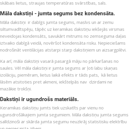
skābais lietus, straujas temperatūras svārstības, sals.
Māla dakstiņi - jumta segums bez kondensāta.
Māla dakstiņi ir dabīgs jumta segums, masīvs un ar zemu
siltumvadītspēju, tāpēc uz keramikas dakstiņu iekšejās virsmas
neveidojas kondensāts, savukārt mitrums no zemseguma daļas
iztvaiko dabīgā veidā, novēršot kondensāta risku. Nepieciešams
nodrošināt ventilācijas atstarpi starp dakstiņiem un aizsargplēvi.
Ka arī, māla dakstiņi vasarā pasargā māju no pārkaršanas no
saules. Vēl māla dakstiņi ir jumta segums ar ļoti labu skaņas
izolāciju, piemēram, lietus laikā efekts ir tāds pats, kā lietus
lāsēm atsitoties pret akmeni, iekštelpās nav dzirdami ne
mazākie trokšņi.
Dakstiņi ir ugundrošs materiāls.
Keramikas dakstiņu jumts tiek uzskatīts par vienu no
ugunsdrošākajiem jumta segumiem. Māla dakstiņu jumta segums
salīdzinoši ar skārda jumta segumu neuzkrāj statistisku elektrību
un nepiesaista zibeni.