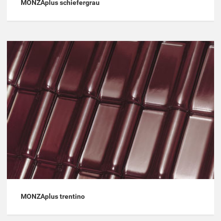
MONZAplus schiefergrau
MONZAplus trentino