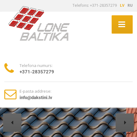
Telefons: +371-28357279
LV
RU
Telefona numurs:
+371-28357279
E-pasta addrese:
info@dakstini.lv