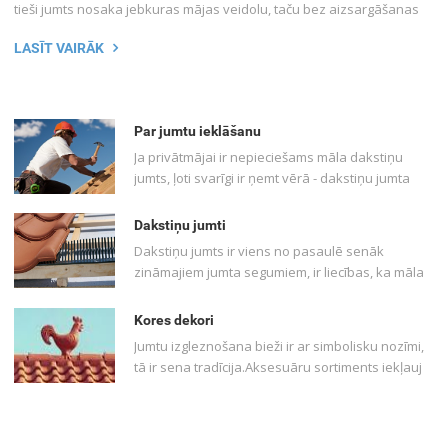
tieši jumts nosaka jebkuras mājas veidolu, taču bez aizsargāšanas
funkcijas jumtam ir atvēlēta vēl viena visai svarīga loma - būt
LASĪT VAIRĀK
arhitektūras dominantam ēkas veidolā.
Par jumtu ieklāšanu
Ja privātmājai ir nepieciešams māla dakstiņu
jumts, ļoti svarīgi ir ņemt vērā - dakstiņu jumta
montāža ir specifiska. Nepieciešamas daudz
specifiskākas zināšanas un pieredze, nekā tad,
Dakstiņu jumti
ja tiek ieklāti, piemēram, bitumena šindeļi vai
Dakstiņu jumts ir viens no pasaulē senāk
skārda jumts. Tādēļ dakstiņu jumta montāža ir
zināmajiem jumta segumiem, ir liecības, ka māla
jāuztic jumta meistariem, kam ir pieredze šāda
dakstiņi tika izmantoti jau pirms četriem
jumta seguma ieklāšanā. Uzņēmumā Lone
tūkstošiem gadu Senajā Ēģiptē. Dakstiņu jumta
Kores dekori
Baltika var ieteikt jumta meistarus ar peredzi
segumi ir ļoti iecienīti arī mūsdienās, piemēram,
dakstiņu jumta ieklāšanā. Ieklāšanu veic ar 100%
Jumtu izgleznošana bieži ir ar simbolisku nozīmi,
Vācijā 80% jauno ēku tiek klāts māla dakstiņu
kvalitātes garantiju.
tā ir sena tradīcija.Aksesuāru sortiments iekļauj
jumts.
sevī lielu dekoratīvu figūru un smailu
izvēli.Ievietojot uz jumta pūci, kaķi, lauvu, gaili vai
mēnessērdzīgo, tas ir lielisks veids piešķirt Jūsu