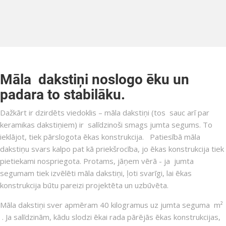
Māla dakstiņi noslogo ēku un
padara to stabilāku.
Dažkārt ir dzirdēts viedoklis – māla dakstiņi (tos sauc arī par
keramikas dakstiņiem) ir salīdzinoši smags jumta segums. To
ieklājot, tiek pārslogota ēkas konstrukcija. Patiesībā māla
dakstiņu svars kalpo pat kā priekšrocība, jo ēkas konstrukcija tiek
pietiekami nospriegota. Protams, jāņem vērā - ja jumta
segumam tiek izvēlēti māla dakstiņi, ļoti svarīgi, lai ēkas
konstrukcija būtu pareizi projektēta un uzbūvēta.
Māla dakstiņi sver apmēram 40 kilogramus uz jumta seguma m²
. Ja salīdzinām, kādu slodzi ēkai rada pārējās ēkas konstrukcijas,