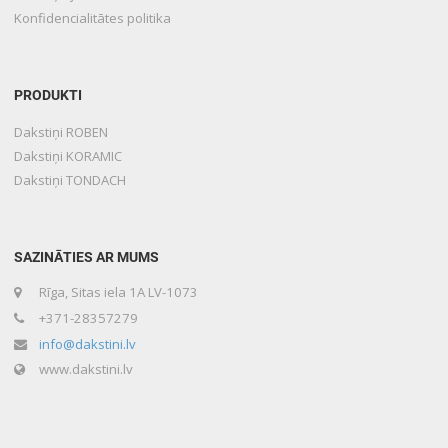
Konfidencialitātes politika
PRODUKTI
Dakstiņi ROBEN
Dakstiņi KORAMIC
Dakstiņi TONDACH
SAZINĀTIES AR MUMS
Rīga, Sitas iela 1A LV-1073
+371-28357279
info@dakstini.lv
www.dakstini.lv