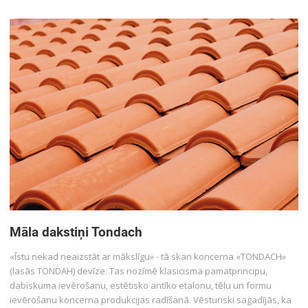
Wienerberger koncernā ražotie dakstiņi KORAMIC ir salizturīgi, tie
iztur 150 sasaldēšanas un atlaidināšanas ciklus. &nbsp; Kāds ir to
kalpošanas mūža ilgums? Ar kvalitatīviem dakstiņiem ierīkots jumts
kalpo tik pat ilgi, cik pati ēka. Ražotājs savai produkcijai dod 30 gadu
garantiju.
Māla dakstiņi Tondach
«Īstu nekad neaizstāt ar mākslīgu» - tā skan koncerna «TONDACH»
(lasās TONDAH) devīze. Tas nozīmē klasicisma pamatprincipu,
dabiskuma ievērošanu, estētisko antīko etalonu, tēlu un formu
ievērošanu koncerna produkcijas radīšanā. Vēsturiski sagadījās, ka