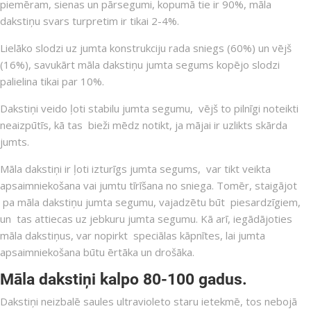
piemēram, sienas un pārsegumi, kopumā tie ir 90%, māla
dakstiņu svars turpretim ir tikai 2-4%.
Lielāko slodzi uz jumta konstrukciju rada sniegs (60%) un vējš
(16%), savukārt māla dakstiņu jumta segums kopējo slodzi
palielina tikai par 10%.
Dakstiņi veido ļoti stabilu jumta segumu, vējš to pilnīgi noteikti
neaizpūtīs, kā tas bieži mēdz notikt, ja mājai ir uzlikts skārda
jumts.
Māla dakstiņi ir ļoti izturīgs jumta segums, var tikt veikta
apsaimniekošana vai jumtu tīrīšana no sniega. Tomēr, staigājot
pa māla dakstiņu jumta segumu, vajadzētu būt piesardzīgiem,
un tas attiecas uz jebkuru jumta segumu. Kā arī, iegādājoties
māla dakstiņus, var nopirkt speciālas kāpnītes, lai jumta
apsaimniekošana būtu ērtāka un drošāka.
Māla dakstiņi kalpo 80-100 gadus.
Dakstiņi neizbalē saules ultravioleto staru ietekmē, tos nebojā